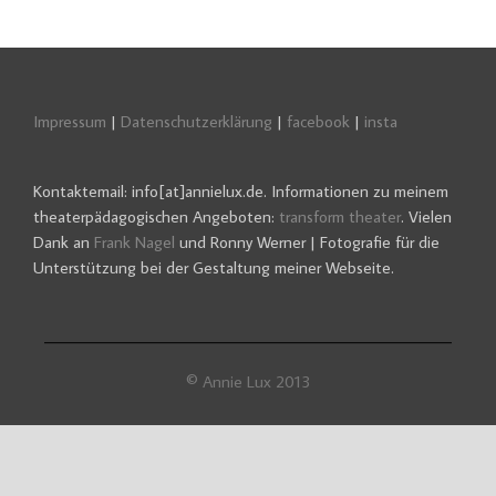
Impressum
|
Datenschutzerklärung
|
facebook
|
insta
Kontaktemail: info[at]annielux.de. Informationen zu meinem
theaterpädagogischen Angeboten:
transform theater
. Vielen
Dank an
Frank Nagel
und Ronny Werner | Fotografie für die
Unterstützung bei der Gestaltung meiner Webseite.
© Annie Lux 2013