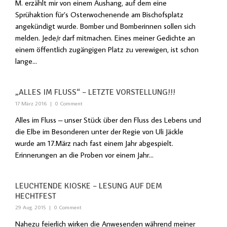
M. erzählt mir von einem Aushang, auf dem eine
Sprühaktion für’s Osterwochenende am Bischofsplatz
angekündigt wurde. Bomber und Bomberinnen sollen sich
melden. Jede/r darf mitmachen. Eines meiner Gedichte an
einem öffentlich zugängigen Platz zu verewigen, ist schon
lange...
„ALLES IM FLUSS“ – LETZTE VORSTELLUNG!!!
17 März 2016
|
0 Comment
Alles im Fluss – unser Stück über den Fluss des Lebens und
die Elbe im Besonderen unter der Regie von Uli Jäckle
wurde am 17.März nach fast einem Jahr abgespielt.
Erinnerungen an die Proben vor einem Jahr…
LEUCHTENDE KIOSKE – LESUNG AUF DEM
HECHTFEST
29 Aug. 2015
|
0 Comment
Nahezu feierlich wirken die Anwesenden während meiner