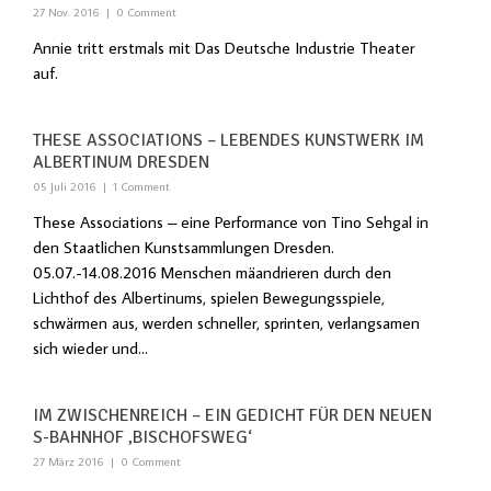
27 Nov. 2016
|
0 Comment
Annie tritt erstmals mit Das Deutsche Industrie Theater
auf.
THESE ASSOCIATIONS – LEBENDES KUNSTWERK IM
ALBERTINUM DRESDEN
05 Juli 2016
|
1 Comment
These Associations – eine Performance von Tino Sehgal in
den Staatlichen Kunstsammlungen Dresden.
05.07.-14.08.2016 Menschen mäandrieren durch den
Lichthof des Albertinums, spielen Bewegungsspiele,
schwärmen aus, werden schneller, sprinten, verlangsamen
sich wieder und...
IM ZWISCHENREICH – EIN GEDICHT FÜR DEN NEUEN
S-BAHNHOF ‚BISCHOFSWEG‘
27 März 2016
|
0 Comment