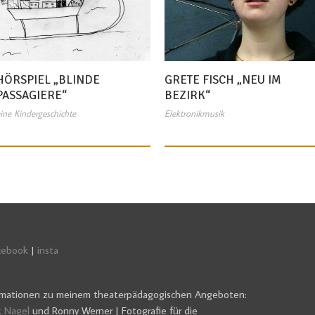
HÖRSPIEL „BLINDE
GRETE FISCH „NEU IM
PASSAGIERE“
BEZIRK“
ine Kindergeschichte
Elektronikmusik
cebook
|
insta
formationen zu meinem theaterpädagogischen Angeboten:
k Nagel
und Ronny Werner | Fotografie für die