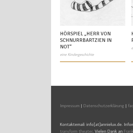
HÖRSPIEL „HERR VON
SCHNURRBARTZIEN IN
NOT“
e
eine Kindergeschichte
Impressum
|
Datenschutzerklärung
|
fa
Kontaktemail: info[at]annielux.de. In
transform theater
. Vielen Dank an
Fran