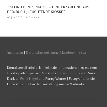
ICH FIND DICH SCHARF… – EINE ERZÄHLUNG AUS
DEM BUCH „LEUCHTENDE KIOSKE“
06 Juni 2020
|
0 Comment
Impressum
|
Datenschutzerklärung
|
facebook
|
insta
Kontaktemail: info[at]annielux.de. Informationen zu meinem
theaterpädagogischen Angeboten:
transform theater
. Vielen
Dank an
Frank Nagel
und Ronny Werner | Fotografie für die
Unterstützung bei der Gestaltung meiner Webseite.