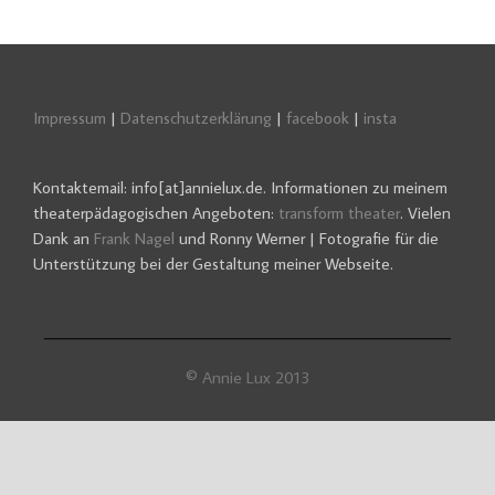
Impressum
|
Datenschutzerklärung
|
facebook
|
insta
Kontaktemail: info[at]annielux.de. Informationen zu meinem
theaterpädagogischen Angeboten:
transform theater
. Vielen
Dank an
Frank Nagel
und Ronny Werner | Fotografie für die
Unterstützung bei der Gestaltung meiner Webseite.
© Annie Lux 2013